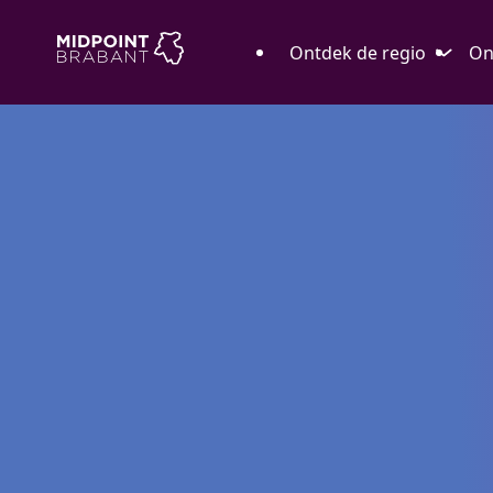
Ontdek de regio
On