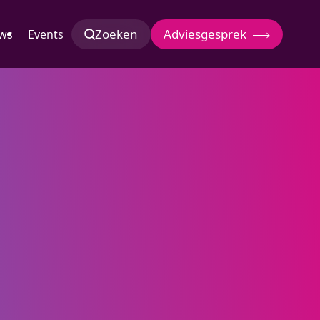
Zoeken
Adviesgesprek
ws
Events