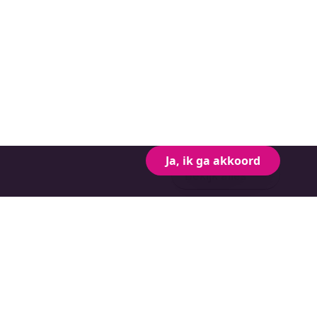
Ja, ik ga akkoord
Bekijk alles
Duurzaam ondernemen met
windenergie