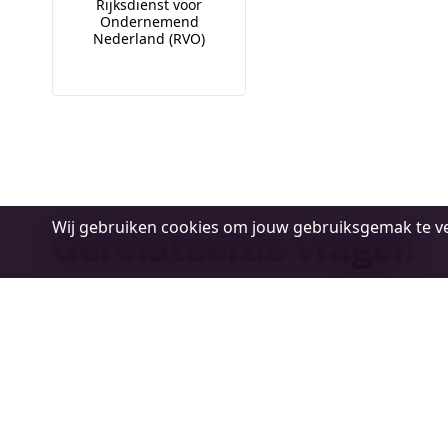
Rijksdienst voor
Ondernemend
Nederland (RVO)
Cookie
Wij gebruiken cookies om jouw gebruiksgemak te ve
Gerelateerde vragen
melding
Wegwerpplastic: een overzicht van de
regels