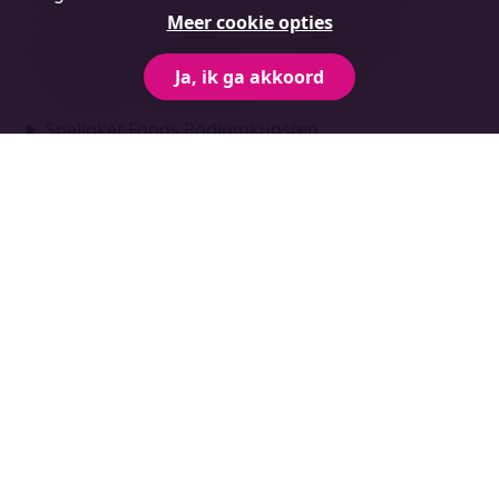
Hoopt u internationaal door te breken met u
Meer cookie opties
muziek? Check uw opties voor subsidies. En houd
Ja, ik ga akkoord
rekening met belastingen en de douane:
Snelloket Fonds Podiumkunsten
Houd rekening met grensregels
Invoerrechten
Buitenlandse belastingen
Word lid van de Nederlandse
Toonkunstenaarsbond (NTB)
U kunt zich aansluiten bij de Nederlandse
Toonkunstenaarsbond (NTB). Dit is de vakbond voor
muzikanten, acteurs, dansers en artiesten. De NTB
verleent juridische bijstand, bijvoorbeeld bij
incassozaken of discussies met opdrachtgevers.
Ook kan de NTB helpen met uw belastingaangifte.