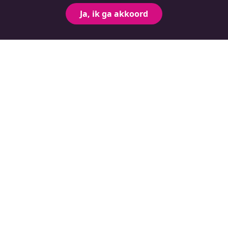
Ja, ik ga akkoord
Gerelateerde vragen
Bekijk alles
Stappenplan starten als zelfstandig
sekswerker
Onderwerp bekijken