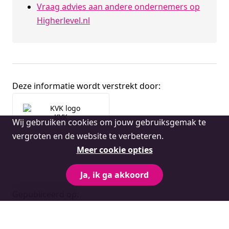
Vraag advies aan andere ondernemers op
Higherlevel.nl
Deze informatie wordt verstrekt door:
Broninformatie
KVK
Cookie
Wij gebruiken cookies om jouw gebruiksgemak te
melding
vergroten en de website te verbeteren.
Meer cookie opties
Ja, ik ga akkoord
Gepubliceerd op: