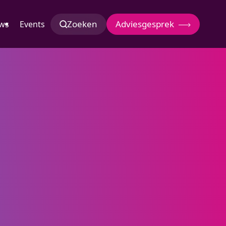
Zoeken
Adviesgesprek
ws
Events