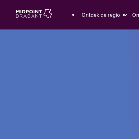
Ontdek de regio
On