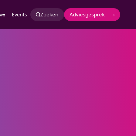
Zoeken
Adviesgesprek
ws
Events