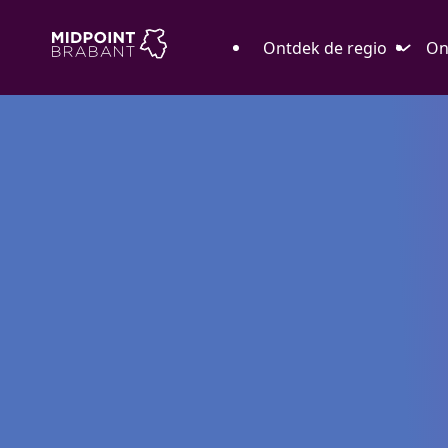
Ontdek de regio
On