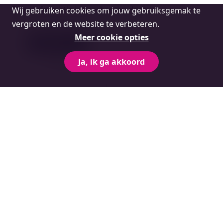
Cookie
Deze informatie is geschreven door:
Wij gebruiken cookies om jouw gebruiksgemak te
melding
Broninformatie
vergroten en de website te verbeteren.
Meer cookie opties
Ja, ik ga akkoord
KVK
Gepubliceerd op:
Ondernemersplein.overheid.nl