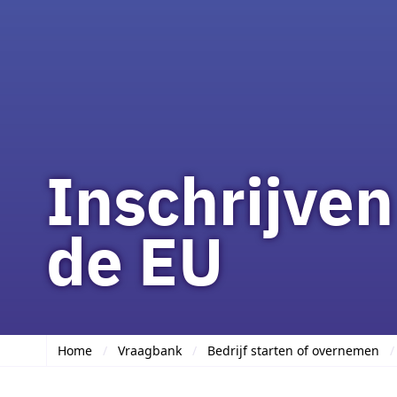
Inschrijven
de EU
Home
Vraagbank
Bedrijf starten of overnemen