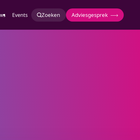
Zoeken
Adviesgesprek
ws
Events