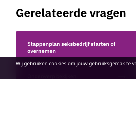
Gerelateerde vragen
Stappenplan seksbedrijf starten of
overnemen
Cookie
Wij gebruiken cookies om jouw gebruiksgemak te ve
melding
Onderwerp bekijken
Ontvang onze