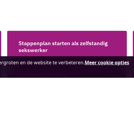
Stappenplan starten als zelfstandig
sekswerker
rgroten en de website te verbeteren.
Meer cookie opties
Onderwerp bekijken
Blijf op de hoogte! Volg de laatste nieuwtjes over hoe
bedrijven, onderwijs, overheid en maatschappij in Hart van
Brabant zich met mensgericht ondernemen, innoveren en