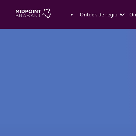
Ontdek de regio
On