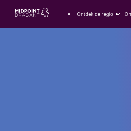
Ontdek de regio
On