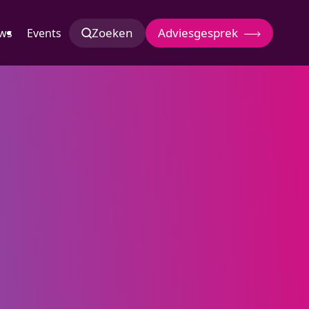
Zoeken
Adviesgesprek
ws
Events