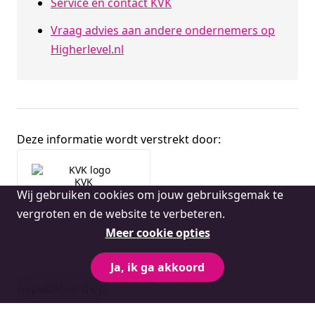
Service en contact KVK
Vraag advies aan andere ondernemers op
Higherlevel.nl
Deze informatie wordt verstrekt door:
Broninformatie
KVK
Cookie
Wij gebruiken cookies om jouw gebruiksgemak te
melding
vergroten en de website te verbeteren.
Meer cookie opties
Ja, ik ga akkoord
Gepubliceerd op: