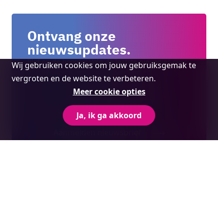
Ontvang onze
nieuwsupdates.
Cookie
Blijf op de hoogte! Volg de laatste nieuwtjes over
Wij gebruiken cookies om jouw gebruiksgemak te
hoe bedrijven, onderwijs, overheid en
melding
vergroten en de website te verbeteren.
maatschappij in Hart van Brabant zich met
Meer cookie opties
mensgericht ondernemen, innoveren en
experimenteren inzetten om de samenleving
vooruit te helpen.
Ja, ik ga akkoord
Aanmelden nieuwsbrief