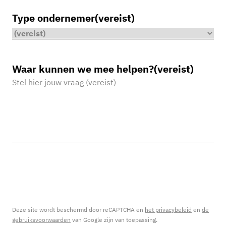
Type ondernemer
(vereist)
Waar kunnen we mee helpen?
(vereist)
Deze site wordt beschermd door reCAPTCHA en
het privacybeleid
en
de
gebruiksvoorwaarden
van Google zijn van toepassing.