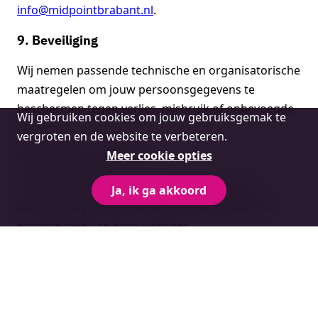
info@midpointbrabant.nl
.
9. Beveiliging
Wij nemen passende technische en organisatorische
maatregelen om jouw persoonsgegevens te
beschermen tegen verlies, misbruik of onbevoegde
Cookie
Wij gebruiken cookies om jouw gebruiksgemak te
toegang.
melding
vergroten en de website te verbeteren.
Meer cookie opties
10. Links naar derden
Onze website kan links bevatten naar externe
Ja, ik ga akkoord
websites. Wij zijn niet verantwoordelijk voor het
privacybeleid van deze websites.
11. Wijzigingen
Wij kunnen dit privacybeleid van tijd tot tijd wijzigen.
De meest recente versie is altijd beschikbaar op