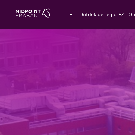
Ontdek de regio
On