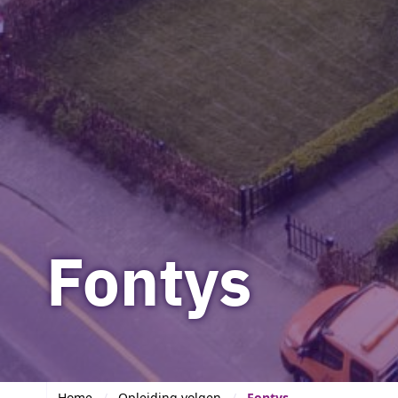
Fontys
Home
Opleiding volgen
Fontys