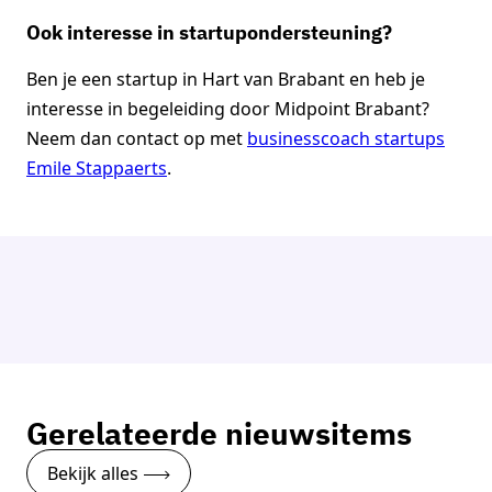
Ook interesse in startupondersteuning?
Ben je een startup in Hart van Brabant en heb je
interesse in begeleiding door Midpoint Brabant?
Neem dan contact op met
businesscoach startups
Emile Stappaerts
.
Christian van Hulten
Businesscoach startups
Emile Stappaerts
Businesscoach startups
Neem contact op
Neem contact op
Gerelateerde nieuwsitems
Bekijk alles