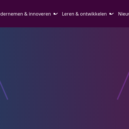
dernemen & innoveren
Leren & ontwikkelen
Nieu