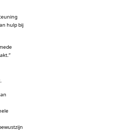
steuning
n hulp bij
 mede
akt.”
.
van
nele
ewustzijn