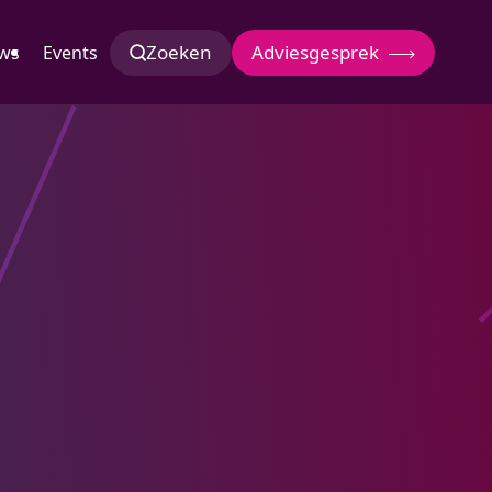
Zoeken
Adviesgesprek
ws
Events