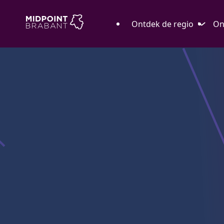
Ontdek de regio
On