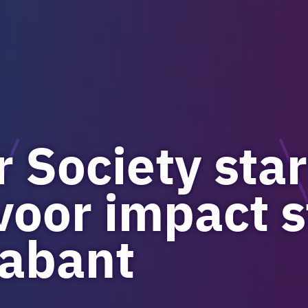
r Society star
oor impact s
rabant