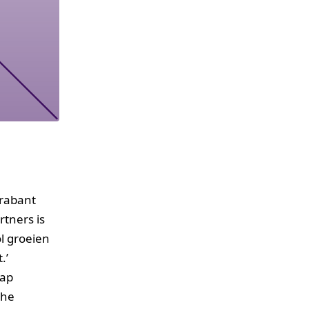
Brabant
tners is
l groeien
.’
hap
che