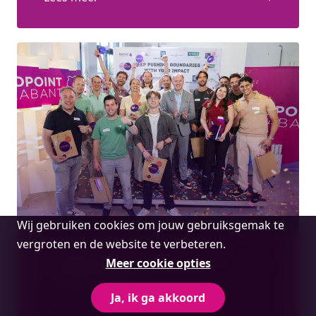
Cookie
Wij gebruiken cookies om jouw gebruiksgemak te
melding
vergroten en de website te verbeteren.
Terugblik: Startups For Society – The
Meer cookie opties
Connection 2026
Ja, ik ga akkoord
Lees meer