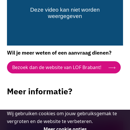
Wil je meer weten of een aanvraag dienen?
Bezoek dan de website van LOF Brabant!
Meer informatie?
Joost Melis
Cookie
Wij gebruiken cookies om jouw gebruiksgemak te
Programmamanager Leisure
melding
vergroten en de website te verbeteren.
Neem contact op
Meer cookie opties