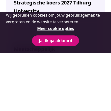
Strategische koers 2027 Tilburg
University
Cookie
Wij gebruiken cookies om jouw gebruiksgemak te
Downloaden
melding
vergroten en de website te verbeteren.
Meer cookie opties
Ja, ik ga akkoord
Maatschappelijk
innovatieprogramma Midden-
Brabant
Downloaden
WRR-rapport ‘Kiezen voor