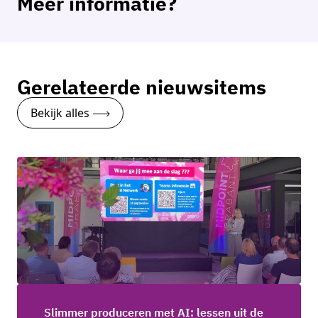
Meer informatie?
Petra Mouthaan
Programmamanager Maakindustrie
Gerelateerde nieuwsitems
Neem contact op
Bekijk alles
Slimmer produceren met AI: lessen uit de