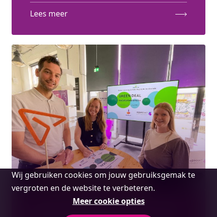
Lees meer
Cookie
Wij gebruiken cookies om jouw gebruiksgemak te
melding
vergroten en de website te verbeteren.
Meer cookie opties
Rabobank sluit zich aan als partner bij de