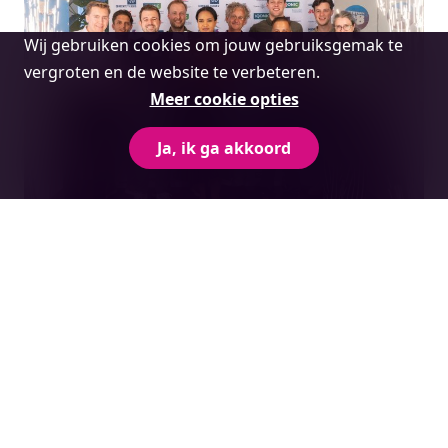
Cookie
Wij gebruiken cookies om jouw gebruiksgemak te
melding
vergroten en de website te verbeteren.
Meer cookie opties
Ja, ik ga akkoord
Startups for Society
Samen zetten we alles op alles voor de
succesvolle ontwikkeling van impact startups.
Lees verder