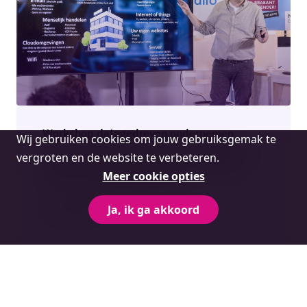
Workshop datagedreven ondernemen
Cookie
Wij gebruiken cookies om jouw gebruiksgemak te
melding
In deze workshop wordt je meegenomen in de
vergroten en de website te verbeteren.
wereld van jouw data en hoe je die effectief
Meer cookie opties
inzet voor jouw bedrijfsgroei.
Ja, ik ga akkoord
Lees verder