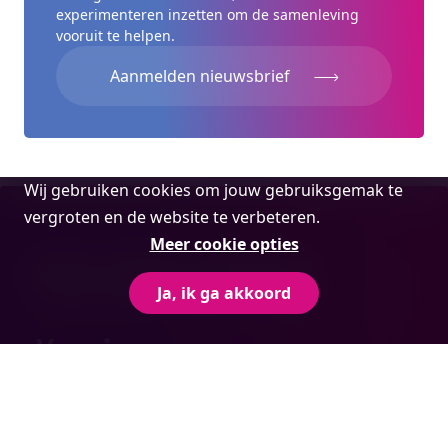
experimenteren inzetten om de samenleving
vooruit te helpen.
Aanmelden nieuwsbrief
Cookie
Wij gebruiken cookies om jouw gebruiksgemak te
melding
vergroten en de website te verbeteren.
Meer cookie opties
Voor ondernemingen
Ja, ik ga akkoord
Voor jou
Over ons