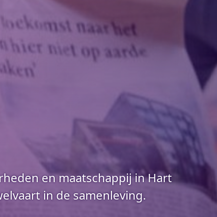
verheden en maatschappij in Hart
lvaart in de samenleving.