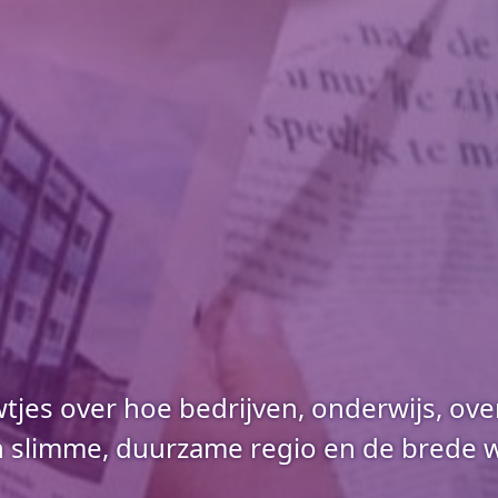
uwtjes over hoe bedrijven, onderwijs, o
slimme, duurzame regio en de brede we