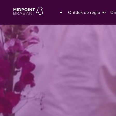
Ontdek de regio
On