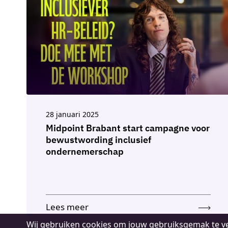
28 januari 2025
Midpoint Brabant start campagne voor
bewustwording inclusief
ondernemerschap
Lees meer
Cookie
Wij gebruiken cookies om jouw gebruiksgemak te ve