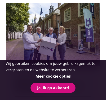
Cookie
Wij gebruiken cookies om jouw gebruiksgemak te
melding
vergroten en de website te verbeteren.
10 oktober 2024
Meer cookie opties
Midpoint Brabant verwelkomt
Ondernemend Hilvarenbeek als nieuwe
Ja, ik ga akkoord
netwerkpartner
Lees meer