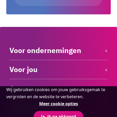
Voor ondernemingen
Voor jou
Over ons
Cookie
Wij gebruiken cookies om jouw gebruiksgemak te
melding
vergroten en de website te verbeteren.
Meer cookie opties
Contactgegevens
Ja, ik ga akkoord